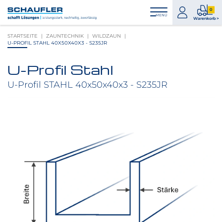
Zum
Zur
Zur
Seitenbereiche:
0
Inhalt
Hauptnavigation
Footernavigation
zum
0
MENÜ
Logo
Warenkorb >
Konto
Prod
Schaufler
STARTSEITE
ZAUNTECHNIK
WILDZAUN
im
verlinkt
U-PROFIL STAHL 40X50X40X3 - S235JR
War
zur
Startseite
U-Profil Stahl
Produktbilder
überspringen
U-Profil STAHL 40x50x40x3 - S235JR