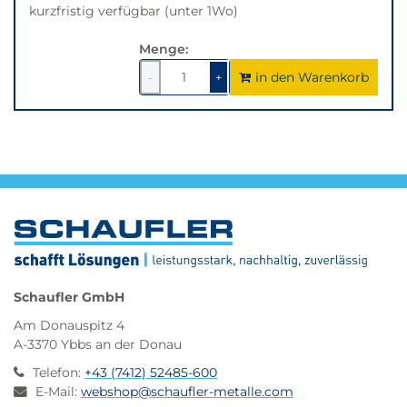
kurzfristig verfügbar (unter 1Wo)
Menge:
in den Warenkorb
1
um
1
um
-
+
1
1
verringern
erhöhen
Schaufler GmbH
Am Donauspitz 4
A-3370 Ybbs an der Donau
Telefon
:
+43 (7412) 52485-600
E-Mail
:
webshop@schaufler-metalle.com