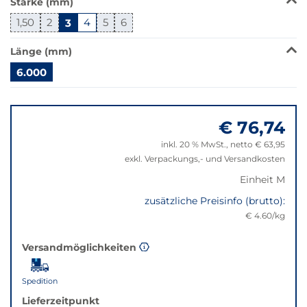
Stärke (mm)
wechselt
der
1,50
2
3
4
5
6
Filter
auf
Länge (mm)
die
6.000
beste
Alternative
Springe
in
zu
der
€ 76,74
"Anpassungen
gewünschten
zurücksetzen"
inkl. 20 % MwSt., netto € 63,95
Variante.
exkl. Verpackungs,- und Versandkosten
Einheit M
zusätzliche Preisinfo (brutto):
€ 4.60/kg
Versandmöglichkeiten
Spedition
Lieferzeitpunkt