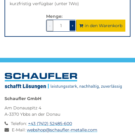
kurzfristig verfügbar (unter 1Wo)
Menge:
in den Warenkorb
1
um
1
um
-
+
1
1
verringern
erhöhen
Schaufler GmbH
Am Donauspitz 4
A-3370 Ybbs an der Donau
Telefon
:
+43 (7412) 52485-600
E-Mail
:
webshop@schaufler-metalle.com