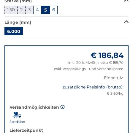
Stärke (mm)
wechselt
der
1,50
2
3
4
5
6
Filter
auf
Länge (mm)
die
6.000
beste
Alternative
Springe
in
zu
der
€ 186,84
"Anpassungen
gewünschten
zurücksetzen"
inkl. 20 % MwSt., netto € 155,70
Variante.
exkl. Verpackungs,- und Versandkosten
Einheit M
zusätzliche Preisinfo (brutto):
€ 3.60/kg
Versandmöglichkeiten
Spedition
Lieferzeitpunkt