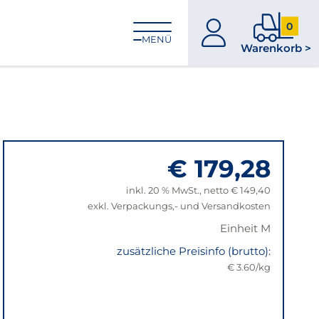
0
zum
0
MENÜ
Warenkorb >
Konto
Produkt
im
Warenk
€ 179,28
inkl. 20 % MwSt., netto € 149,40
exkl. Verpackungs,- und Versandkosten
Einheit M
zusätzliche Preisinfo (brutto):
€ 3.60/kg