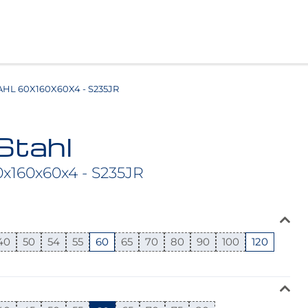
AHL 60X160X60X4 - S235JR
 Stahl
0x160x60x4 - S235JR
40
50
54
55
60
65
70
80
90
100
120