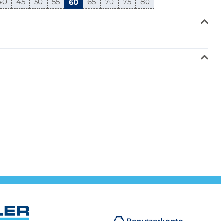
40
45
50
55
60
65
70
75
80
Benutzerkonto