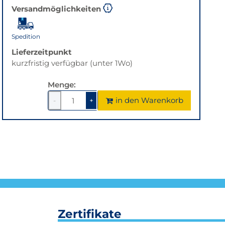
Versandmöglichkeiten
Spedition
Lieferzeitpunkt
kurzfristig verfügbar (unter 1Wo)
Menge:
in den Warenkorb
-
+
1
um
1
um
1
1
verringern
erhöhen
Zertifikate