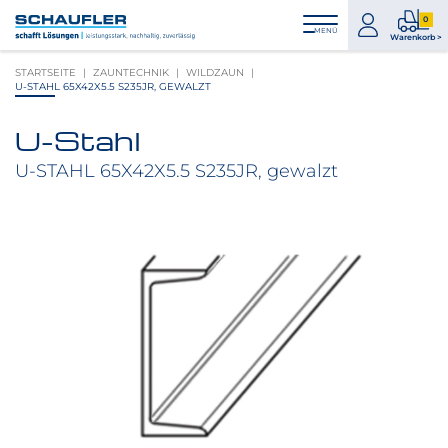
Zum
Zur
Zur
Seitenbereiche:
0
Inhalt
Hauptnavigation
Footernavigation
zum
0
MENÜ
Logo
Warenkorb >
Konto
Prod
Schaufler
STARTSEITE
ZAUNTECHNIK
WILDZAUN
im
verlinkt
U-STAHL 65X42X5.5 S235JR, GEWALZT
War
zur
Startseite
U-Stahl
Produktbilder
überspringen
U-STAHL 65X42X5.5 S235JR, gewalzt