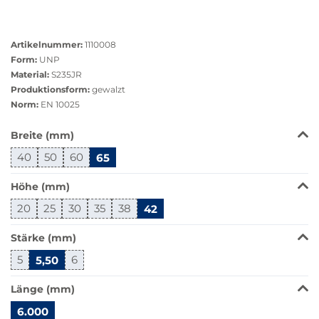
Größere
Bildversion
Artikelnummer:
1110008
anzeigen
Form:
UNP
Material:
S235JR
Produktionsform:
gewalzt
Norm:
EN 10025
Das
Breite (mm)
Produkt
40
50
60
65
ist
in
Höhe (mm)
dieser
Variante
20
25
30
35
38
42
nicht
verfügbar.
Stärke (mm)
Bei
5
5,50
6
Klick
wechselt
Länge (mm)
der
Filter
6.000