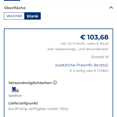
auf
die
Oberfläche
beste
Verzinkt
blank
Alternative
in
Springe
der
zu
gewünschten
€ 103,68
"Anpassungen
Variante.
zurücksetzen"
inkl. 20 % MwSt., netto € 86,40
exkl. Verpackungs,- und Versandkosten
Einheit M
zusätzliche Preisinfo (brutto):
€ 2.40/kg oder € 17.28/m
Versandmöglichkeiten
Spedition
Lieferzeitpunkt
kurzfristig verfügbar (unter 1Wo)