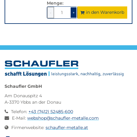
Menge:
in den Warenkorb
1
um
1
um
-
+
1
1
verringern
erhöhen
Schaufler GmbH
Am Donauspitz 4
A-3370 Ybbs an der Donau
Telefon
:
+43 (7412) 52485-600
E-Mail
:
webshop@schaufler-metalle.com
Firmenwebsite
:
schaufler-metalle.at