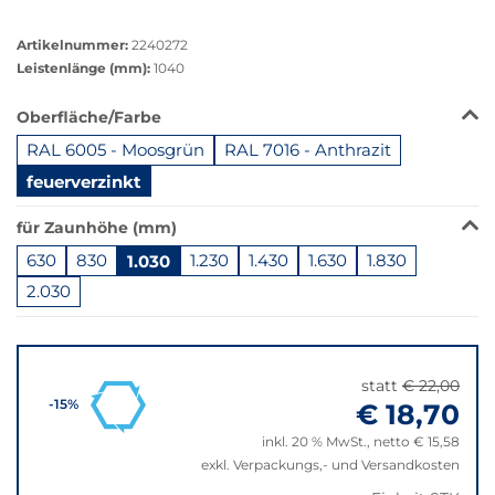
Größere
Bildversion
Artikelnummer:
2240272
anzeigen
Leistenlänge (mm):
1040
Das
Oberfläche/Farbe
Produkt
RAL 6005 - Moosgrün
RAL 7016 - Anthrazit
ist
in
feuerverzinkt
dieser
Variante
für Zaunhöhe (mm)
nicht
630
830
1.030
1.230
1.430
1.630
1.830
verfügbar.
2.030
Bei
Klick
Springe
wechselt
zu
der
"Anpassungen
Filter
statt
€ 22,00
zurücksetzen"
€ 18,70
-15%
auf
die
inkl. 20 % MwSt., netto € 15,58
beste
exkl. Verpackungs,- und Versandkosten
Alternative