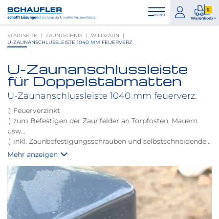
Zum
Zur
Zur
Seitenbereiche:
0
Inhalt
Hauptnavigation
Footernavigation
zum
0
MENÜ
Logo
Warenkorb >
Konto
Prod
Schaufler
STARTSEITE
ZAUNTECHNIK
WILDZAUN
im
verlinkt
U-ZAUNANSCHLUSSLEISTE 1040 MM FEUERVERZ.
War
zur
Startseite
U-Zaunanschlussleiste
Produktbilder
für Doppelstabmatten
überspringen
U-Zaunanschlussleiste 1040 mm feuerverz.
.) Feuerverzinkt
.) zum Befestigen der Zaunfelder an Torpfosten, Mauern
usw...
.) inkl. Zaunbefestigungsschrauben und selbstschneidenden
Schrauben zum Befestigen am Pfosten
Mehr anzeigen
.) Doppelstabmatten werden direkt an der U-
Zaunanschlussleiste befestigt