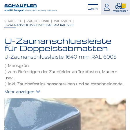
Zum
Zur
Zur
Seitenbereiche:
0
Inhalt
Hauptnavigation
Footernavigation
zum
0
MENÜ
Logo
Warenkorb >
Konto
Prod
Schaufler
STARTSEITE
ZAUNTECHNIK
WILDZAUN
im
verlinkt
U-ZAUNANSCHLUSSLEISTE 1640 MM RAL 6005
War
zur
Startseite
U-Zaunanschlussleiste
Produktbilder
für Doppelstabmatten
überspringen
U-Zaunanschlussleiste 1640 mm RAL 6005
.) Moosgrün
.) zum Befestigen der Zaunfelder an Torpfosten, Mauern
usw...
.) inkl. Zaunbefestigungsschrauben und selbstschneidenden
Schrauben zum Befestigen am Pfosten
Mehr anzeigen
.) Doppelstabmatten werden direkt an der U-
Zaunanschlussleiste befestigt