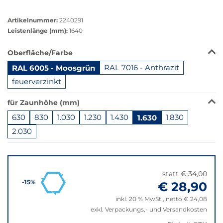
Größere
Bildversion
Artikelnummer:
2240291
anzeigen
Leistenlänge (mm):
1640
Das
Oberfläche/Farbe
Produkt
RAL 6005 - Moosgrün
RAL 7016 - Anthrazit
ist
in
feuerverzinkt
dieser
Variante
für Zaunhöhe (mm)
nicht
630
830
1.030
1.230
1.430
1.630
1.830
verfügbar.
2.030
Bei
Klick
Springe
wechselt
zu
der
"Anpassungen
Filter
statt
€ 34,00
zurücksetzen"
€ 28,90
-15%
auf
die
inkl. 20 % MwSt., netto € 24,08
beste
exkl. Verpackungs,- und Versandkosten
Alternative