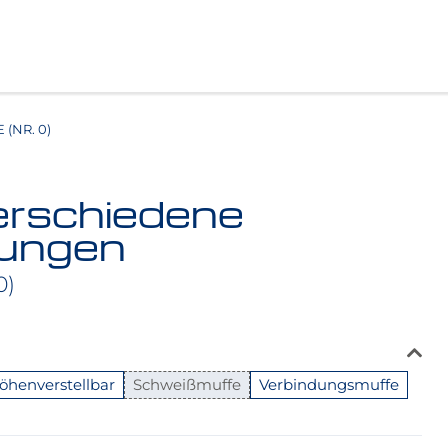
(NR. 0)
erschiedene
ungen
0)
öhenverstellbar
Schweißmuffe
Verbindungsmuffe