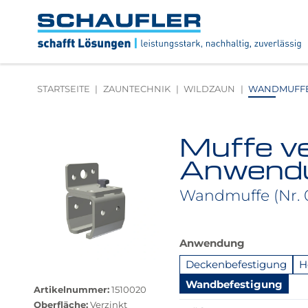
Zum
Zur
Zur
Seitenbereiche:
Inhalt
Hauptnavigation
Footernavigation
Logo
Schaufler
verlinkt
zur
STARTSEITE
ZAUNTECHNIK
WILDZAUN
WANDMUFFE 
Startseite
Muffe v
Produktbilder
überspringen
Anwend
Wandmuffe (Nr. 
Das
Anwendung
Produkt
Deckenbefestigung
H
ist
Größere
in
Bildversion
Wandbefestigung
Artikelnummer:
1510020
dieser
anzeigen
Oberfläche:
Verzinkt