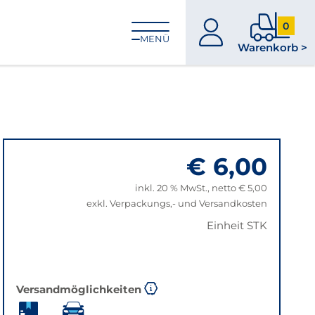
0
zum
0
MENÜ
Warenkorb >
Konto
Produkt
im
Warenk
€ 6,00
inkl. 20 % MwSt., netto € 5,00
exkl. Verpackungs,- und Versandkosten
Einheit STK
Versandmöglichkeiten