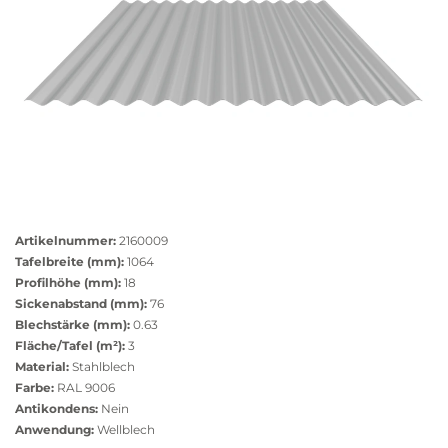
Größere
Bildversion
Artikelnummer:
2160009
anzeigen
Tafelbreite (mm):
1064
Profilhöhe (mm):
18
Sickenabstand (mm):
76
Blechstärke (mm):
0.63
Fläche/Tafel (m²):
3
Material:
Stahlblech
Farbe:
RAL 9006
Antikondens:
Nein
Anwendung:
Wellblech