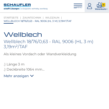
Zum
Zur
Zur
Seitenbereiche:
0
Inhalt
Hauptnavigation
Footernavigation
zum
0
MENÜ
Logo
Warenkorb >
Konto
Prod
Schaufler
STARTSEITE
ZAUNTECHNIK
WILDZAUN
im
verlinkt
WELLBLECH 18/76/0,63 - RAL 9006 (HL 3 M) 3,19M²/TAF
War
zur
Startseite
Wellblech
Produktbilder
überspringen
Wellblech 18/76/0,63 - RAL 9006 (HL 3 m)
3,19m²/TAF
Als kleines Vordach oder Wandverkleidung
.) Länge 3 m
.) Deckbreite 1064 mm
.) Stärke 0,63 mm
Mehr anzeigen
.) Gewicht 6 kg/m2