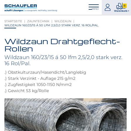
Zum
Zur
Zur
Seitenbereiche:
0
Inhalt
Hauptnavigation
Footernavigation
zum
0
MENÜ
Logo
Warenkorb >
Konto
Prod
Schaufler
STARTSEITE
ZAUNTECHNIK
WILDZAUN
im
verlinkt
WILDZAUN 160/23/15 Á 50 LFM 2,5/2,0 STARK VERZ. 16 ROL/PAL.
War
zur
Startseite
Wildzaun Drahtgeflecht-
Produktbilder
Rollen
überspringen
Wildzaun 160/23/15 á 50 lfm 2,5/2,0 stark verz.
16 Rol/Pal.
.) Obstkulturzaun/Hasendicht/Langlebig
.) Stark Verzinkt - Auflage 215 g/m2
.) Zugfestigkeit 1050-1150 N/mm2
.) Gewicht 53 kg/Rolle