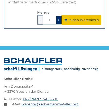
mittelfristig verfügbar (1-2Wo Lieferzeit)
Menge:
in den Warenkorb
1
um
1
um
-
+
1
1
verringern
erhöhen
Schaufler GmbH
Am Donauspitz 4
A-3370 Ybbs an der Donau
Telefon
:
+43 (7412) 52485-600
E-Mail
:
webshop@schaufler-metalle.com