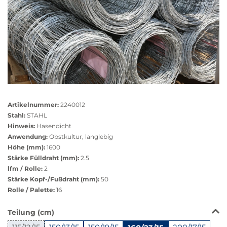
Größere
Bildversion
Artikelnummer:
2240012
anzeigen
Stahl:
STAHL
Hinweis:
Hasendicht
Anwendung:
Obstkultur, langlebig
Höhe (mm):
1600
Stärke Fülldraht (mm):
2.5
lfm / Rolle:
2
Stärke Kopf-/Fußdraht (mm):
50
Rolle / Palette:
16
Das
Teilung (cm)
Produkt