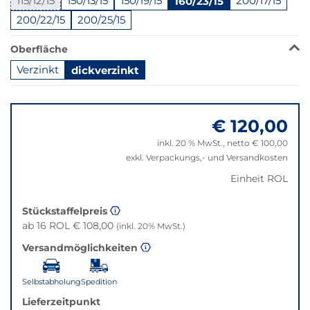
115/12/15
150/13/15
150/19/15
160/23/15
200/17/15
ist
in
200/22/15
200/25/15
dieser
Variante
Oberfläche
nicht
Verzinkt
dickverzinkt
verfügbar.
Bei
Springe
Klick
zu
wechselt
€ 120,00
"Anpassungen
der
zurücksetzen"
inkl. 20 % MwSt., netto € 100,00
Filter
exkl. Verpackungs,- und Versandkosten
auf
die
Einheit ROL
beste
Alternative
Stückstaffelpreis
in
ab 16 ROL € 108,00
(inkl. 20% MwSt.)
der
Versandmöglichkeiten
gewünschten
Variante.
Selbstabholung
Spedition
Lieferzeitpunkt