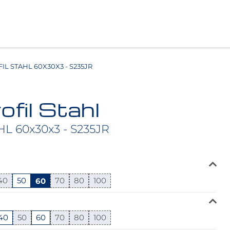
L STAHL 60X30X3 - S235JR
ofil Stahl
HL 60x30x3 - S235JR
40
50
60
70
80
100
40
50
60
70
80
100