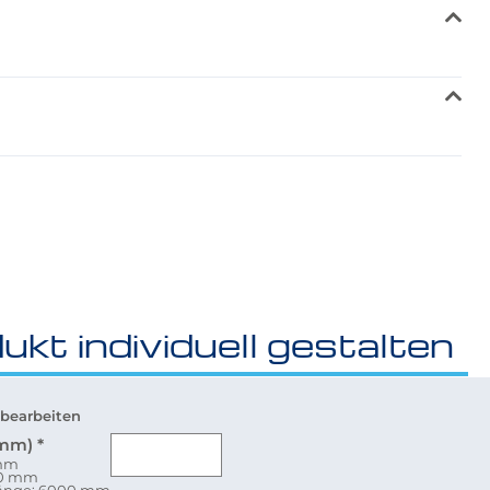
ukt individuell gestalten
bearbeiten
(mm)
*
 mm
80 mm