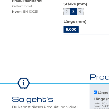
Produktionsform:
Stärke (mm)
verfügbar.
kaltumformt
Bei
Norm:
2
3
4
EN 10025
Klick
wechselt
Länge (mm)
der
6.000
Filter
auf
Springe
die
zu
beste
"Anpassungen
Alternative
zurücksetzen"
in
der
gewünschten
Prod
Variante.
Länge 
So geht's:
Länge 
min. 20
max. 59
Du kannst dieses Produkt individuell