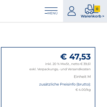
0
zum
0
MENÜ
Warenkorb >
Konto
Produkt
im
Warenk
€ 47,53
inkl. 20 % MwSt., netto € 39,61
exkl. Verpackungs,- und Versandkosten
Einheit M
zusätzliche Preisinfo (brutto):
€ 4.00/kg