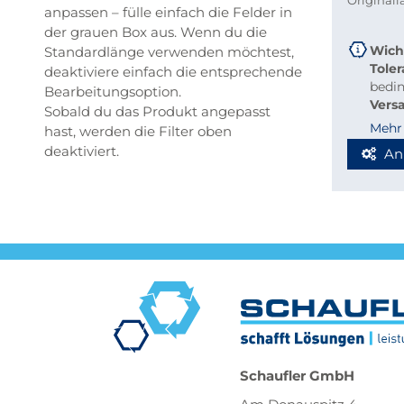
Original
anpassen – fülle einfach die Felder in
der grauen Box aus. Wenn du die
Wich
Standardlänge verwenden möchtest,
Tole
deaktiviere einfach die entsprechende
bedi
Bearbeitungsoption.
Vers
Sobald du das Produkt angepasst
beque
Mehr
hast, werden die Filter oben
Richt
deaktiviert.
An
Stab
Blec
Berec
Werde
Spedi
Schaufler GmbH