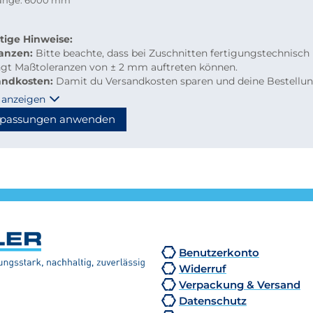
länge: 6000 mm
tige Hinweise:
ranzen:
Bitte beachte, dass bei Zuschnitten fertigungstechnisch
ngt Maßtoleranzen von ± 2 mm auftreten können.
andkosten:
Damit du Versandkosten sparen und deine Bestellu
m per Paketdienst geliefert werden kann, beachte bitte folgen
 anzeigen
linien für Kleinmengen-Zuschnitte
passungen anwenden
material: maximal 2.000 mm Länge
hzuschnitte: Gurtmaß maximal 2.850 mm
hnung: 2 × Breite + 1 × längste Seite (max. 2.000 mm)
n diese Maße überschritten, erfolgt der Versand automatisch p
tion, wodurch höhere Versandkosten entstehen.
Benutzerkonto
Widerruf
Verpackung & Versand
Datenschutz