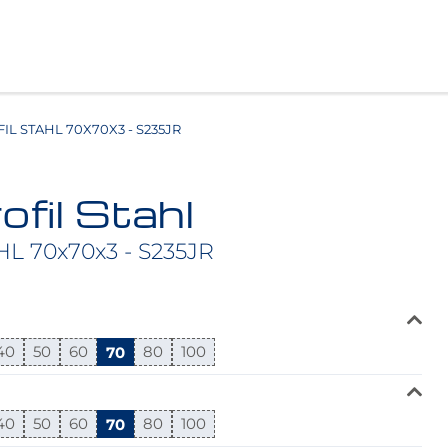
L STAHL 70X70X3 - S235JR
ofil Stahl
HL 70x70x3 - S235JR
40
50
60
70
80
100
40
50
60
70
80
100