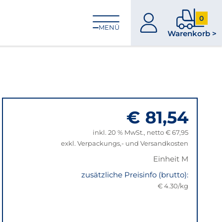
0
zum
0
MENÜ
Warenkorb >
Konto
Produkt
im
Warenk
€ 81,54
inkl. 20 % MwSt., netto € 67,95
exkl. Verpackungs,- und Versandkosten
Einheit M
zusätzliche Preisinfo (brutto):
€ 4.30/kg