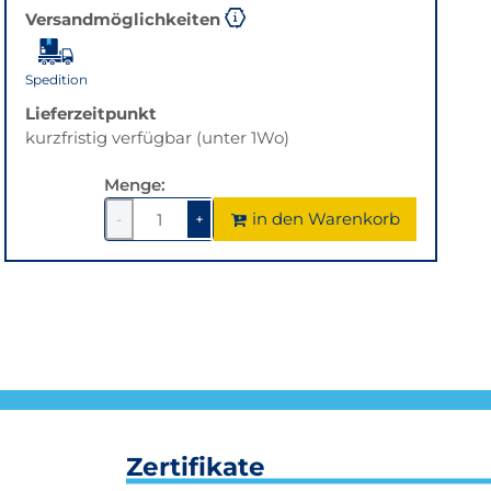
Versandmöglichkeiten
Spedition
Lieferzeitpunkt
kurzfristig verfügbar (unter 1Wo)
Menge:
in den Warenkorb
-
+
1
um
1
um
1
1
verringern
erhöhen
Zertifikate