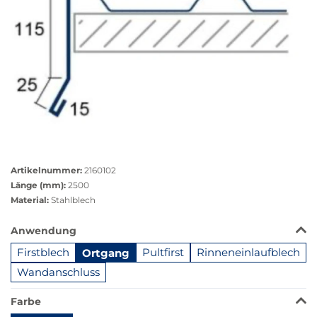
Größere
Bildversion
Artikelnummer:
2160102
anzeigen
Länge (mm):
2500
Material:
Stahlblech
Das
Anwendung
Produkt
Firstblech
Ortgang
Pultfirst
Rinneneinlaufblech
ist
in
Wandanschluss
dieser
Variante
Farbe
nicht