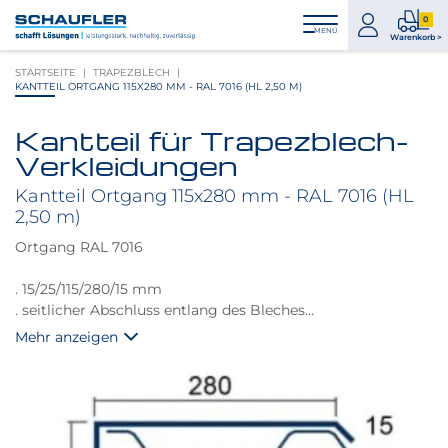
Zum
Zur
Zur
Seitenbereiche:
0
Inhalt
Hauptnavigation
Footernavigation
zum
0
MENÜ
Logo
Warenkorb >
Konto
Prod
Schaufler
STARTSEITE
TRAPEZBLECH
im
verlinkt
KANTTEIL ORTGANG 115X280 MM - RAL 7016 (HL 2,50 M)
War
zur
Startseite
Kantteil für Trapezblech-
Produktbilder
Verkleidungen
überspringen
Kantteil Ortgang 115x280 mm - RAL 7016 (HL
2,50 m)
Ortgang RAL 7016
. 15/25/115/280/15 mm
. seitlicher Abschluss entlang des Bleches
. Stärke 0,63 mm
Mehr anzeigen
. Länge 2,5 m