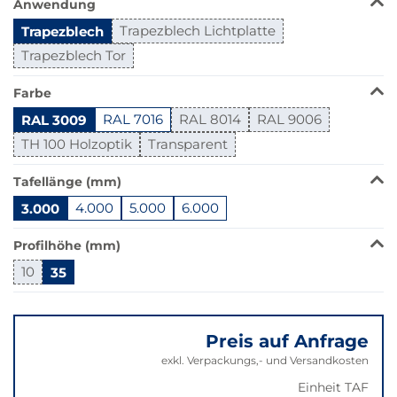
Anwendung
Produkt
Trapezblech
Trapezblech Lichtplatte
ist
in
Trapezblech Tor
dieser
Variante
Farbe
nicht
RAL 3009
RAL 7016
RAL 8014
RAL 9006
verfügbar.
TH 100 Holzoptik
Transparent
Bei
Klick
Tafellänge (mm)
wechselt
der
3.000
4.000
5.000
6.000
Filter
auf
Profilhöhe (mm)
die
10
35
beste
Alternative
Springe
in
zu
der
Preis auf Anfrage
"Anpassungen
gewünschten
zurücksetzen"
exkl. Verpackungs,- und Versandkosten
Variante.
Einheit TAF