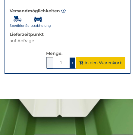
Versandmöglichkeiten
Spedition
Selbstabholung
Lieferzeitpunkt
auf Anfrage
Menge:
in den Warenkorb
1
um
1
um
-
+
1
1
verringern
erhöhen