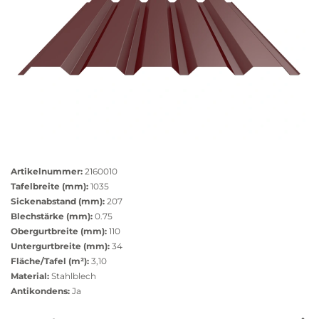
Größere
Bildversion
Artikelnummer:
2160010
anzeigen
Tafelbreite (mm):
1035
Sickenabstand (mm):
207
Blechstärke (mm):
0.75
Obergurtbreite (mm):
110
Untergurtbreite (mm):
34
Fläche/Tafel (m²):
3,10
Material:
Stahlblech
Antikondens:
Ja
Das