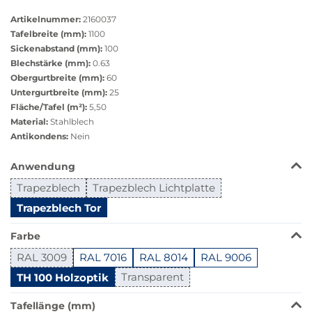
Bildversion
Artikelnummer:
2160037
anzeigen
Tafelbreite (mm):
1100
Sickenabstand (mm):
100
Blechstärke (mm):
0.63
Obergurtbreite (mm):
60
Untergurtbreite (mm):
25
Fläche/Tafel (m²):
5,50
Material:
Stahlblech
Antikondens:
Nein
Das
Anwendung
Produkt
Trapezblech
Trapezblech Lichtplatte
ist
in
Trapezblech Tor
dieser
Variante
Farbe
nicht
RAL 3009
RAL 7016
RAL 8014
RAL 9006
verfügbar.
TH 100 Holzoptik
Transparent
Bei
Klick
Tafellänge (mm)
wechselt