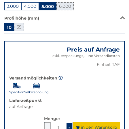
der
3.000
4.000
5.000
6.000
Filter
auf
Profilhöhe (mm)
die
10
35
beste
Alternative
Springe
in
zu
der
Preis auf Anfrage
"Anpassungen
gewünschten
zurücksetzen"
exkl. Verpackungs,- und Versandkosten
Variante.
Einheit TAF
Versandmöglichkeiten
Spedition
Selbstabholung
Lieferzeitpunkt
auf Anfrage
Menge:
in den Warenkorb
1
um
1
um
-
+