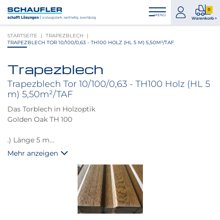
Zum
Zur
Zur
Seitenbereiche:
0
Inhalt
Hauptnavigation
Footernavigation
zum
0
MENÜ
Logo
Warenkorb >
Konto
Prod
Schaufler
STARTSEITE
TRAPEZBLECH
im
verlinkt
TRAPEZBLECH TOR 10/100/0,63 - TH100 HOLZ (HL 5 M) 5,50M²/TAF
War
zur
Startseite
Trapezblech
Produktbilder
überspringen
Trapezblech Tor 10/100/0,63 - TH100 Holz (HL 5
m) 5,50m²/TAF
Das Torblech in Holzoptik
Golden Oak TH 100
.) Länge 5 m
.) Deckbreite 1100 mm
Mehr anzeigen
.) Stärke 0,63 mm
.) Gewicht 5,60 kg/m2
Größere