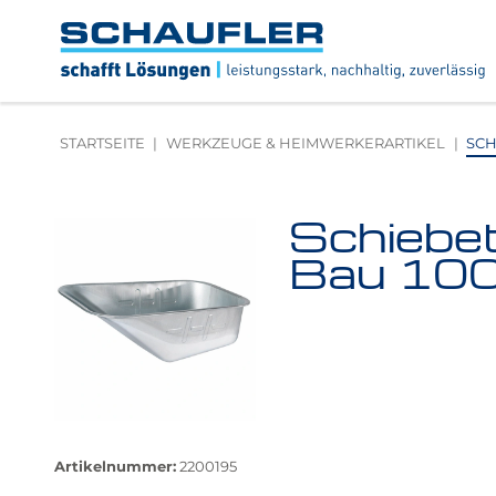
Zum
Zur
Zur
Seitenbereiche:
Inhalt
Hauptnavigation
Footernavigation
Logo
Schaufler
verlinkt
zur
STARTSEITE
WERKZEUGE & HEIMWERKERARTIKEL
SCH
Startseite
Schiebe
Produktbilder
überspringen
Bau 100
Größere
Bildversion
Artikelnummer:
2200195
anzeigen