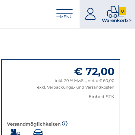
0
zum
0
MENÜ
Warenkorb >
Konto
Produkt
im
Warenk
€ 72,00
inkl. 20 % MwSt., netto € 60,00
exkl. Verpackungs,- und Versandkosten
Einheit STK
Versandmöglichkeiten