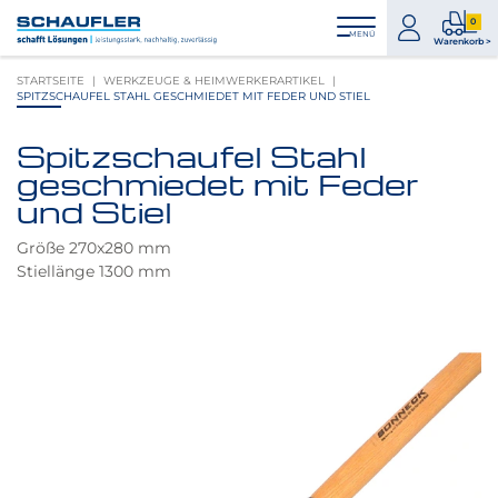
Zum
Zur
Zur
Seitenbereiche:
0
Inhalt
Hauptnavigation
Footernavigation
zum
0
MENÜ
Logo
Warenkorb >
Konto
Prod
Schaufler
STARTSEITE
WERKZEUGE & HEIMWERKERARTIKEL
im
verlinkt
SPITZSCHAUFEL STAHL GESCHMIEDET MIT FEDER UND STIEL
War
zur
Startseite
Spitzschaufel Stahl
Produktbilder
geschmiedet mit Feder
überspringen
und Stiel
Größe 270x280 mm
Stiellänge 1300 mm