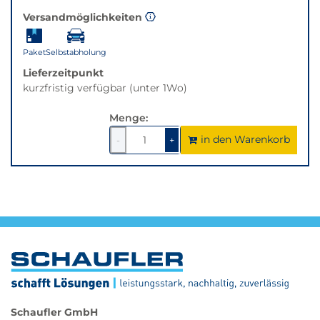
Versandmöglichkeiten
Paket
Selbstabholung
Lieferzeitpunkt
kurzfristig verfügbar (unter 1Wo)
Menge:
in den Warenkorb
1
um
1
um
-
+
1
1
verringern
erhöhen
Schaufler GmbH