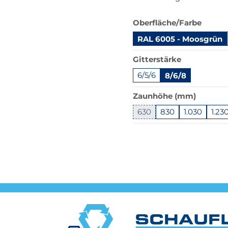
Das
Oberfläche/Farbe
Produkt
RAL 6005 - Moosgrün
ist
in
Gitterstärke
dieser
Variante
6/5/6
8/6/8
nicht
Zaunhöhe (mm)
verfügbar.
Bei
630
830
1.030
1.23
Klick
Springe
wechselt
zu
der
"Anpassungen
Filter
zurücksetzen"
auf
die
beste
Alternative
in
der