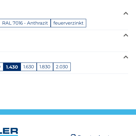
RAL 7016 - Anthrazit
feuerverzinkt
0
1.430
1.630
1.830
2.030