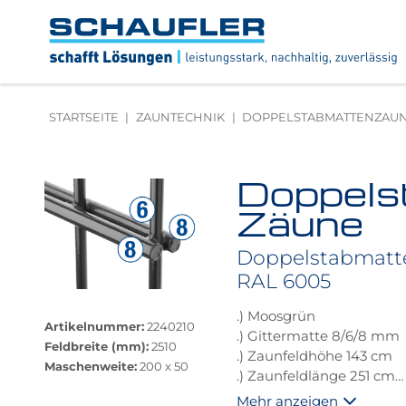
Zum
Zur
Zur
Seitenbereiche:
Inhalt
Hauptnavigation
Footernavigation
Logo
Schaufler
verlinkt
zur
STARTSEITE
ZAUNTECHNIK
DOPPELSTABMATTENZAU
Startseite
Doppels
Produktbilder
überspringen
Zäune
Doppelstabmatt
RAL 6005
Größere
.) Moosgrün
Bildversion
Artikelnummer:
2240210
.) Gittermatte 8/6/8 mm
anzeigen
Feldbreite (mm):
2510
.) Zaunfeldhöhe 143 cm
Maschenweite:
200 x 50
.) Zaunfeldlänge 251 cm
.) Maschenweite 200x5
Mehr anzeigen