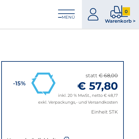
0
zum
0
MENÜ
Warenkorb >
Konto
Produkt
im
Warenk
statt
€ 68,00
€ 57,80
-15%
inkl. 20 % MwSt., netto € 48,17
exkl. Verpackungs,- und Versandkosten
Einheit STK