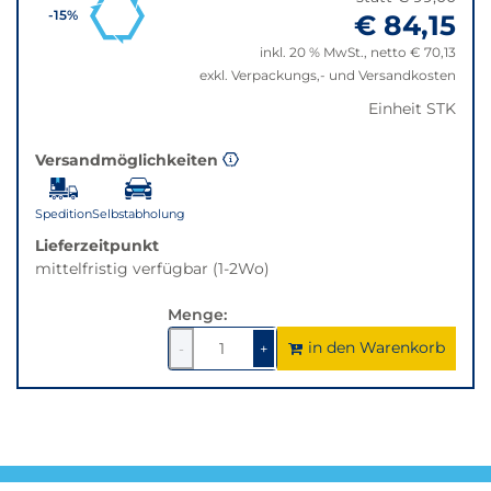
zurücksetzen"
wechselt
€ 84,15
-15%
der
inkl. 20 % MwSt., netto € 70,13
Filter
exkl. Verpackungs,- und Versandkosten
auf
die
Einheit STK
beste
Alternative
Versandmöglichkeiten
in
der
Spedition
Selbstabholung
gewünschten
Variante.
Lieferzeitpunkt
mittelfristig verfügbar (1-2Wo)
Menge:
in den Warenkorb
1
um
1
um
-
+
1
1
verringern
erhöhen