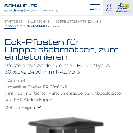
Zum
Zur
Zur
Seitenbereiche:
0
Inhalt
Hauptnavigation
Footernavigation
zum
0
MENÜ
Logo
Warenkorb >
Konto
Prod
Schaufler
STARTSEITE
ZAUNTECHNIK
DOPPELSTABMATTENZAUN
im
verlinkt
PFOSTEN MIT ABDECKLEISTE - ECK -
War
zur
Startseite
Eck-Pfosten für
Produktbilder
Doppelstabmatten, zum
überspringen
einbetonieren
Pfosten mit Abdeckleiste - ECK - "Typ A"
60x60x2 2400 mm RAL 7016
.) Anthrazit
.) massiver Steher FR 60x60x2
.) inkl. vormontierter Halter, Schrauben, 2 x Abdeckleisten
und PVC Abdeckkappe
.) zum Einbetonieren
Mehr anzeigen
.) passend für Doppelstab Höhe 1,83 m
Steher kann auf Wunsch auch gekürzt werden
dazu passend unter Zubehör - Fussplatte Eckpfosten Art.