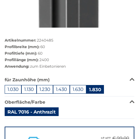
Größere
Bildversion
Artikelnummer:
2240485
anzeigen
Profilbreite (mm):
60
Profiltiefe (mm):
60
Profillänge (mm):
2400
Anwendung:
zum Einbetonieren
Das
für Zaunhöhe (mm)
Produkt
1.030
1.130
1.230
1.430
1.630
1.830
ist
in
Oberfläche/Farbe
dieser
Variante
RAL 7016 - Anthrazit
nicht
Springe
verfügbar.
zu
Bei
"Anpassungen
Klick
statt
€ 99,00