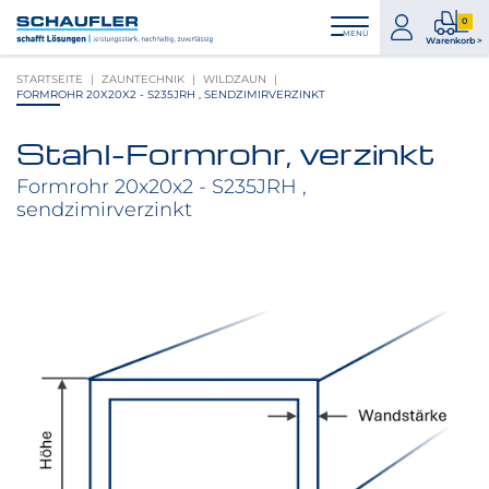
Zum
Zur
Zur
Seitenbereiche:
0
Inhalt
Hauptnavigation
Footernavigation
zum
0
MENÜ
Logo
Warenkorb >
Konto
Prod
Schaufler
STARTSEITE
ZAUNTECHNIK
WILDZAUN
im
verlinkt
FORMROHR 20X20X2 - S235JRH , SENDZIMIRVERZINKT
War
zur
Startseite
Stahl-Formrohr, verzinkt
Produktbilder
überspringen
Formrohr 20x20x2 - S235JRH ,
sendzimirverzinkt