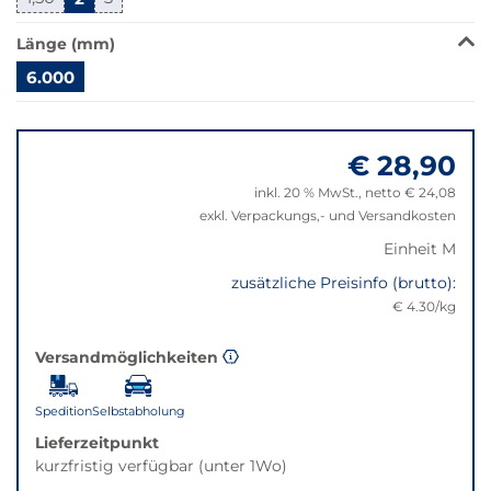
Klick
wechselt
Länge (mm)
der
Filter
6.000
auf
Springe
die
zu
beste
€ 28,90
"Anpassungen
Alternative
zurücksetzen"
in
inkl. 20 % MwSt., netto € 24,08
der
exkl. Verpackungs,- und Versandkosten
gewünschten
Einheit M
Variante.
zusätzliche Preisinfo (brutto):
€ 4.30/kg
Versandmöglichkeiten
Spedition
Selbstabholung
Lieferzeitpunkt
kurzfristig verfügbar (unter 1Wo)