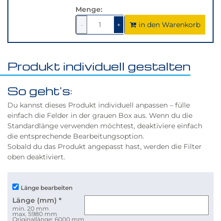
Menge:
in den Warenkorb
1
um
1
um
-
+
1
1
verringern
erhöhen
Produkt individuell gestalten
So geht's:
Du kannst dieses Produkt individuell anpassen – fülle
einfach die Felder in der grauen Box aus. Wenn du die
Standardlänge verwenden möchtest, deaktiviere einfach
die entsprechende Bearbeitungsoption.
Sobald du das Produkt angepasst hast, werden die Filter
oben deaktiviert.
Länge bearbeiten
Länge (mm)
*
min. 20 mm
max. 5980 mm
Originallänge: 6000 mm