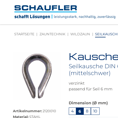
Zum
Zur
Zur
Seitenbereiche:
Inhalt
Hauptnavigation
Footernavigation
Logo
Schaufler
verlinkt
zur
STARTSEITE
ZAUNTECHNIK
WILDZAUN
SEILKAUSCHE
Startseite
Kauschen
Produktbilder
überspringen
Seilkausche DIN 
(mittelschwer)
verzinkt
passend für Seil 6 mm
Das
Dimension (Ø mm)
Größere
Produkt
Bildversion
4
6
8
10
Artikelnummer:
2120010
ist
anzeigen
Material:
STAHL