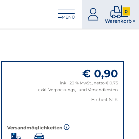
0
zum
0
MENÜ
Warenkorb >
Konto
Produkt
im
Warenk
€ 0,90
inkl. 20 % MwSt., netto € 0,75
exkl. Verpackungs,- und Versandkosten
Einheit STK
Versandmöglichkeiten