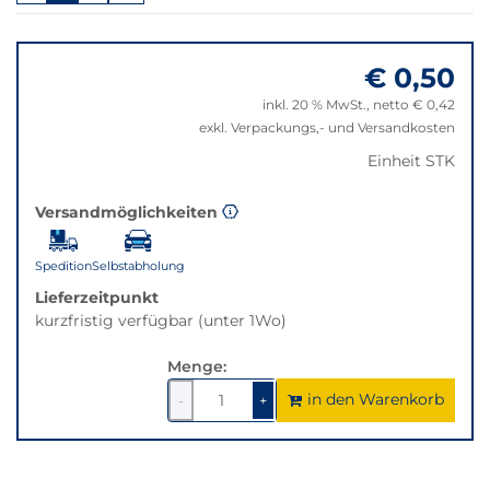
in
Springe
dieser
zu
Variante
€ 0,50
"Anpassungen
nicht
zurücksetzen"
verfügbar.
inkl. 20 % MwSt., netto € 0,42
Bei
exkl. Verpackungs,- und Versandkosten
Klick
Einheit STK
wechselt
der
Versandmöglichkeiten
Filter
auf
die
Spedition
Selbstabholung
beste
Lieferzeitpunkt
Alternative
kurzfristig verfügbar (unter 1Wo)
in
der
Menge:
gewünschten
in den Warenkorb
1
um
1
um
-
+
Variante.
1
1
verringern
erhöhen