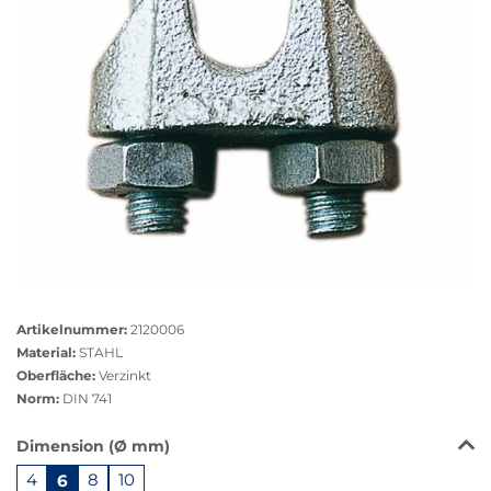
Größere
Bildversion
Artikelnummer:
2120006
anzeigen
Material:
STAHL
Oberfläche:
Verzinkt
Norm:
DIN 741
Das
Dimension (Ø mm)
Produkt
4
6
8
10
ist