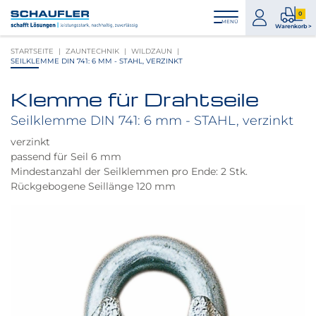
Zum
Zur
Zur
Seitenbereiche:
0
Inhalt
Hauptnavigation
Footernavigation
zum
0
MENÜ
Logo
Warenkorb >
Konto
Prod
Schaufler
STARTSEITE
ZAUNTECHNIK
WILDZAUN
im
verlinkt
SEILKLEMME DIN 741: 6 MM - STAHL, VERZINKT
War
zur
Startseite
Klemme für Drahtseile
Produktbilder
überspringen
Seilklemme DIN 741: 6 mm - STAHL, verzinkt
verzinkt
passend für Seil 6 mm
Mindestanzahl der Seilklemmen pro Ende: 2 Stk.
Rückgebogene Seillänge 120 mm