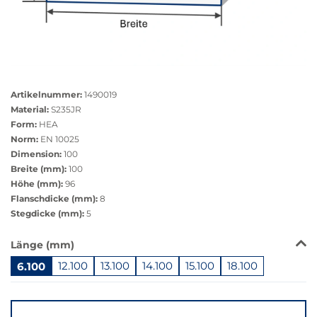
Größere
Bildversion
Artikelnummer:
1490019
anzeigen
Material:
S235JR
Form:
HEA
Norm:
EN 10025
Dimension:
100
Breite (mm):
100
Höhe (mm):
96
Flanschdicke (mm):
8
Stegdicke (mm):
5
Das
Länge (mm)
Produkt
6.100
12.100
13.100
14.100
15.100
18.100
ist
in
Springe
dieser
zu
Variante