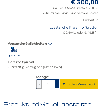
€ 300,00
"Anpassungen
nicht
zurücksetzen"
verfügbar.
inkl. 20 % MwSt., netto € 250,00
Bei
exkl. Verpackungs,- und Versandkosten
Klick
Einheit M
wechselt
zusätzliche Preisinfo (brutto):
der
€ 2.40/kg oder € 49.18/m
Filter
auf
die
Versandmöglichkeiten
beste
Alternative
Spedition
in
Lieferzeitpunkt
der
kurzfristig verfügbar (unter 1Wo)
gewünschten
Variante.
Menge:
in den Warenkorb
1
um
1
um
-
+
1
1
verringern
erhöhen
Produkt individuell gestalten