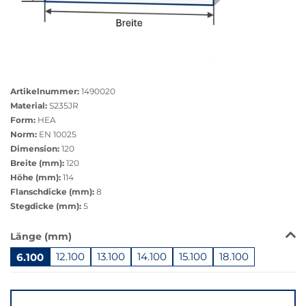
Größere
Bildversion
Artikelnummer:
1490020
anzeigen
Material:
S235JR
Form:
HEA
Norm:
EN 10025
Dimension:
120
Breite (mm):
120
Höhe (mm):
114
Flanschdicke (mm):
8
Stegdicke (mm):
5
Das
Länge (mm)
Produkt
6.100
12.100
13.100
14.100
15.100
18.100
ist
in
Springe
dieser
zu
Variante