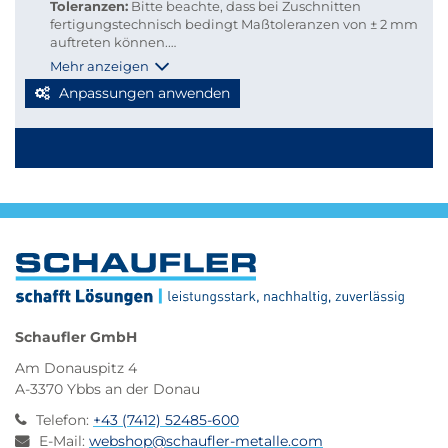
Toleranzen:
Bitte beachte, dass bei Zuschnitten
fertigungstechnisch bedingt Maßtoleranzen von ± 2 mm
auftreten können.
Versandkosten:
Damit du Versandkosten sparen und
Mehr anzeigen
deine Bestellung bequem per Paketdienst geliefert
Anpassungen anwenden
werden kann, beachte bitte folgende Richtlinien für
Kleinmengen-Zuschnitte
Stabmaterial: maximal 2.000 mm Länge
Blechzuschnitte: Gurtmaß maximal 2.850 mm
Berechnung: 2 × Breite + 1 × längste Seite (max. 2.000
mm)
Werden diese Maße überschritten, erfolgt der Versand
automatisch per Spedition, wodurch höhere
Versandkosten entstehen.
Schaufler GmbH
Am Donauspitz 4
A-3370 Ybbs an der Donau
Telefon
:
+43 (7412) 52485-600
E-Mail
:
webshop@schaufler-metalle.com