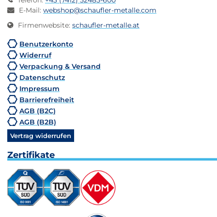
Telefon
:
+43 (7412) 52485-600
E-Mail
:
webshop@schaufler-metalle.com
Firmenwebsite
:
schaufler-metalle.at
Benutzerkonto
Widerruf
Verpackung & Versand
Datenschutz
Impressum
Barrierefreiheit
AGB (B2C)
AGB (B2B)
Vertrag widerrufen
Zertifikate