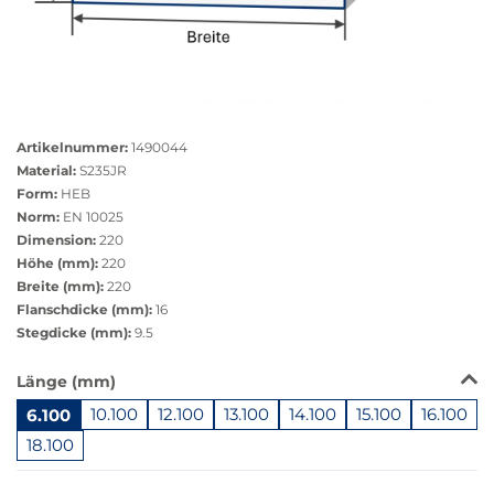
Größere
Bildversion
Artikelnummer:
1490044
anzeigen
Material:
S235JR
Form:
HEB
Norm:
EN 10025
Dimension:
220
Höhe (mm):
220
Breite (mm):
220
Flanschdicke (mm):
16
Stegdicke (mm):
9.5
Das
Länge (mm)
Produkt
6.100
10.100
12.100
13.100
14.100
15.100
16.100
ist
in
18.100
dieser
Springe
Variante