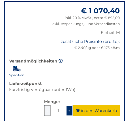
zu
nicht
€ 1 070,40
"Anpassungen
verfügbar.
zurücksetzen"
Bei
inkl. 20 % MwSt., netto € 892,00
Klick
exkl. Verpackungs,- und Versandkosten
wechselt
Einheit M
der
Filter
zusätzliche Preisinfo (brutto):
auf
€ 2.40/kg oder € 175.48/m
die
beste
Versandmöglichkeiten
Alternative
in
Spedition
der
gewünschten
Lieferzeitpunkt
Variante.
kurzfristig verfügbar (unter 1Wo)
Menge:
in den Warenkorb
1
um
1
um
-
+
1
1
verringern
erhöhen