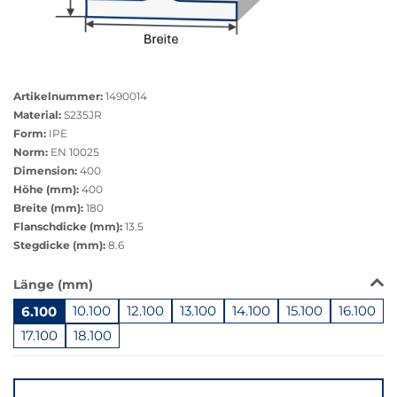
Größere
Bildversion
Artikelnummer:
1490014
anzeigen
Material:
S235JR
Form:
IPE
Norm:
EN 10025
Dimension:
400
Höhe (mm):
400
Breite (mm):
180
Flanschdicke (mm):
13.5
Stegdicke (mm):
8.6
Das
Länge (mm)
Produkt
6.100
10.100
12.100
13.100
14.100
15.100
16.100
ist
in
17.100
18.100
dieser
Springe
Variante
zu
nicht