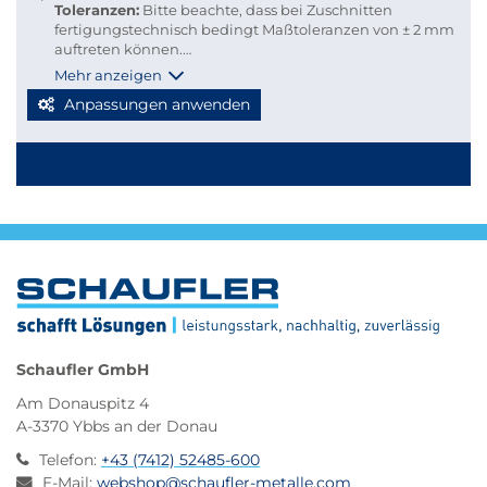
Toleranzen:
Bitte beachte, dass bei Zuschnitten
fertigungstechnisch bedingt Maßtoleranzen von ± 2 mm
auftreten können.
Versandkosten:
Damit du Versandkosten sparen und
Mehr anzeigen
deine Bestellung bequem per Paketdienst geliefert
Anpassungen anwenden
werden kann, beachte bitte folgende Richtlinien für
Kleinmengen-Zuschnitte
Stabmaterial: maximal 2.000 mm Länge
Blechzuschnitte: Gurtmaß maximal 2.850 mm
Berechnung: 2 × Breite + 1 × längste Seite (max. 2.000
mm)
Werden diese Maße überschritten, erfolgt der Versand
automatisch per Spedition, wodurch höhere
Versandkosten entstehen.
Schaufler GmbH
Am Donauspitz 4
A-3370 Ybbs an der Donau
Telefon
:
+43 (7412) 52485-600
E-Mail
:
webshop@schaufler-metalle.com