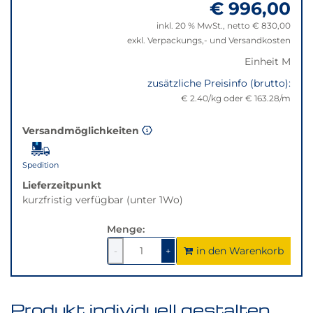
€ 996,00
"Anpassungen
verfügbar.
zurücksetzen"
Bei
inkl. 20 % MwSt., netto € 830,00
Klick
exkl. Verpackungs,- und Versandkosten
wechselt
Einheit M
der
Filter
zusätzliche Preisinfo (brutto):
auf
€ 2.40/kg oder € 163.28/m
die
beste
Versandmöglichkeiten
Alternative
in
Spedition
der
gewünschten
Lieferzeitpunkt
Variante.
kurzfristig verfügbar (unter 1Wo)
Menge:
in den Warenkorb
1
um
1
um
-
+
1
1
verringern
erhöhen
Produkt individuell gestalten