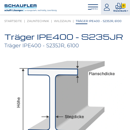
Zum
Zur
Zur
Seitenbereiche:
0
Inhalt
Hauptnavigation
Footernavigation
zum
0
MENÜ
Logo
Warenkorb >
Konto
Prod
Schaufler
STARTSEITE
ZAUNTECHNIK
WILDZAUN
TRÄGER IPE400 - S235JR, 6100
im
verlinkt
War
zur
Träger IPE400 - S235JR
Startseite
Produktbilder
überspringen
Träger IPE400 - S235JR, 6100