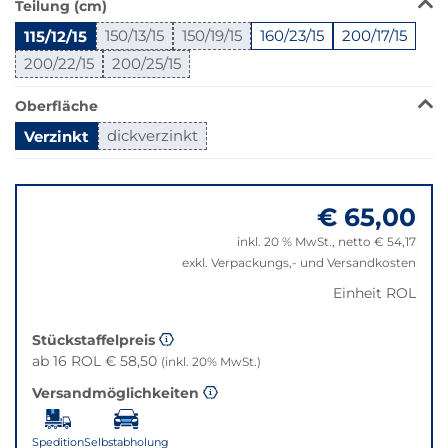
Teilung (cm)
Produkt
115/12/15
150/13/15
150/19/15
160/23/15
200/17/15
ist
in
200/22/15
200/25/15
dieser
Variante
Oberfläche
nicht
Verzinkt
dickverzinkt
verfügbar.
Bei
Springe
Klick
zu
wechselt
€ 65,00
"Anpassungen
der
zurücksetzen"
inkl. 20 % MwSt., netto € 54,17
Filter
exkl. Verpackungs,- und Versandkosten
auf
die
Einheit ROL
beste
Alternative
Stückstaffelpreis
in
ab 16 ROL € 58,50
(inkl. 20% MwSt.)
der
Versandmöglichkeiten
gewünschten
Variante.
Spedition
Selbstabholung