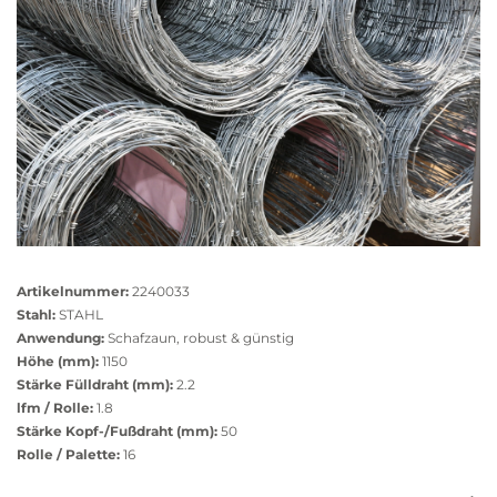
Größere
Bildversion
Artikelnummer:
2240033
anzeigen
Stahl:
STAHL
Anwendung:
Schafzaun, robust & günstig
Höhe (mm):
1150
Stärke Fülldraht (mm):
2.2
lfm / Rolle:
1.8
Stärke Kopf-/Fußdraht (mm):
50
Rolle / Palette:
16
Das