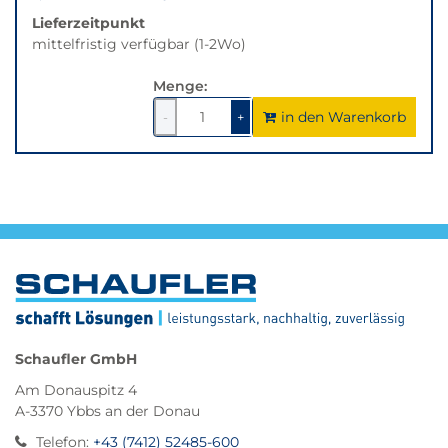
Lieferzeitpunkt
mittelfristig verfügbar (1-2Wo)
Menge:
in den Warenkorb
1
um
1
um
-
+
1
1
verringern
erhöhen
Schaufler GmbH
Am Donauspitz 4
A-3370 Ybbs an der Donau
Telefon
:
+43 (7412) 52485-600