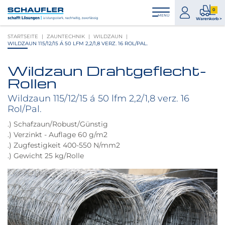
Zum
Zur
Zur
Seitenbereiche:
0
Inhalt
Hauptnavigation
Footernavigation
zum
0
MENÜ
Logo
Warenkorb >
Konto
Prod
Schaufler
STARTSEITE
ZAUNTECHNIK
WILDZAUN
im
verlinkt
WILDZAUN 115/12/15 Á 50 LFM 2,2/1,8 VERZ. 16 ROL/PAL.
War
zur
Startseite
Wildzaun Drahtgeflecht-
Produktbilder
Rollen
überspringen
Wildzaun 115/12/15 á 50 lfm 2,2/1,8 verz. 16
Rol/Pal.
.) Schafzaun/Robust/Günstig
.) Verzinkt - Auflage 60 g/m2
.) Zugfestigkeit 400-550 N/mm2
.) Gewicht 25 kg/Rolle