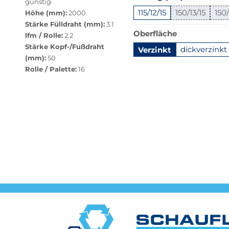
günstig
Produkt
115/12/15
150/13/15
150/
Höhe (mm):
2000
ist
Stärke Fülldraht (mm):
3.1
in
Oberfläche
lfm / Rolle:
2.2
dieser
Stärke Kopf-/Fußdraht
Variante
Verzinkt
dickverzinkt
(mm):
50
nicht
Springe
Rolle / Palette:
16
verfügbar.
zu
Bei
"Anpassungen
Klick
zurücksetzen"
wechselt
der
Filter
auf
die
beste
Alternative
in
der
gewünschten
Variante.