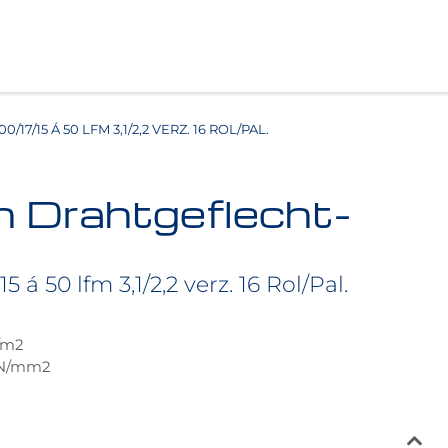
/17/15 Á 50 LFM 3,1/2,2 VERZ. 16 ROL/PAL.
n Drahtgeflecht-
 á 50 lfm 3,1/2,2 verz. 16 Rol/Pal.
g/m2
0 N/mm2