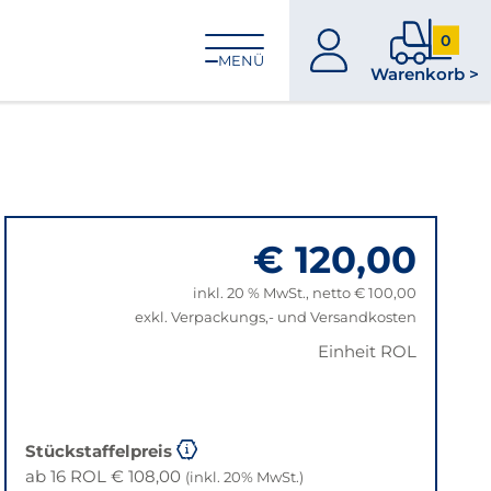
0
zum
0
MENÜ
Warenkorb >
Konto
Produkt
im
Warenk
€ 120,00
inkl. 20 % MwSt., netto € 100,00
exkl. Verpackungs,- und Versandkosten
Einheit ROL
Stückstaffelpreis
ab 16 ROL € 108,00
(inkl. 20% MwSt.)