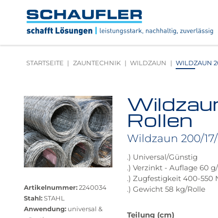
Zum
Zur
Zur
Seitenbereiche:
Inhalt
Hauptnavigation
Footernavigation
Logo
Schaufler
verlinkt
zur
STARTSEITE
ZAUNTECHNIK
WILDZAUN
WILDZAUN 200
Startseite
Wildzau
Produktbilder
überspringen
Rollen
Wildzaun 200/17/15
.) Universal/Günstig
.) Verzinkt - Auflage 60 
Größere
.) Zugfestigkeit 400-55
Bildversion
Artikelnummer:
2240034
.) Gewicht 58 kg/Rolle
anzeigen
Stahl:
STAHL
Anwendung:
universal &
Das
Teilung (cm)