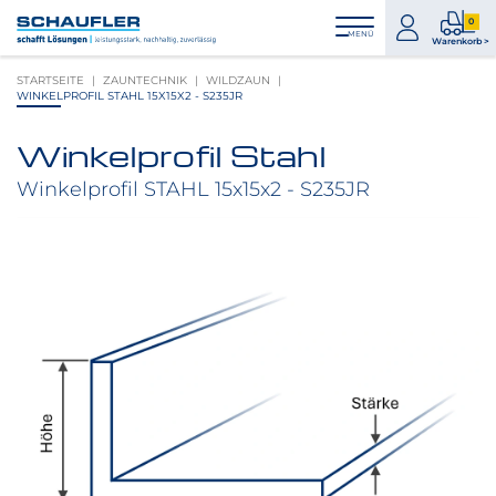
Zum
Zur
Zur
Seitenbereiche:
0
Inhalt
Hauptnavigation
Footernavigation
zum
0
MENÜ
Logo
Warenkorb >
Konto
Prod
Schaufler
STARTSEITE
ZAUNTECHNIK
WILDZAUN
im
verlinkt
WINKELPROFIL STAHL 15X15X2 - S235JR
War
zur
Startseite
Winkelprofil Stahl
Produktbilder
überspringen
Winkelprofil STAHL 15x15x2 - S235JR