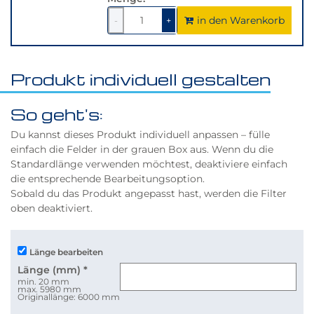
in den Warenkorb
1
um
1
um
-
+
1
1
verringern
erhöhen
Produkt individuell gestalten
So geht's:
Du kannst dieses Produkt individuell anpassen – fülle
einfach die Felder in der grauen Box aus. Wenn du die
Standardlänge verwenden möchtest, deaktiviere einfach
die entsprechende Bearbeitungsoption.
Sobald du das Produkt angepasst hast, werden die Filter
oben deaktiviert.
Länge bearbeiten
Länge (mm)
*
min. 20 mm
max. 5980 mm
Originallänge: 6000 mm