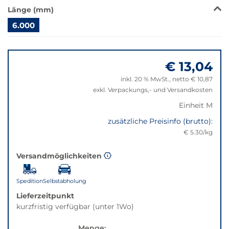
wechselt
Länge (mm)
der
Filter
6.000
auf
Springe
die
zu
beste
€ 13,04
"Anpassungen
Alternative
zurücksetzen"
in
inkl. 20 % MwSt., netto € 10,87
der
exkl. Verpackungs,- und Versandkosten
gewünschten
Einheit M
Variante.
zusätzliche Preisinfo (brutto):
€ 5.30/kg
Versandmöglichkeiten
Spedition
Selbstabholung
Lieferzeitpunkt
kurzfristig verfügbar (unter 1Wo)
Menge: